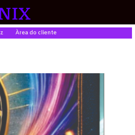
NIX
ez
Àrea do cliente