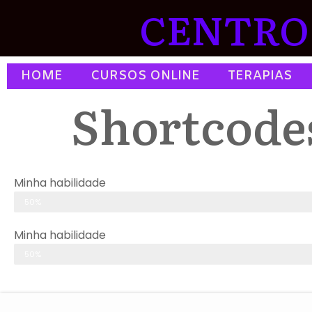
CENTRO 
HOME
CURSOS ONLINE
TERAPIAS
Shortcode
Minha habilidade
Web designer
50%
Minha habilidade
Web designer
50%