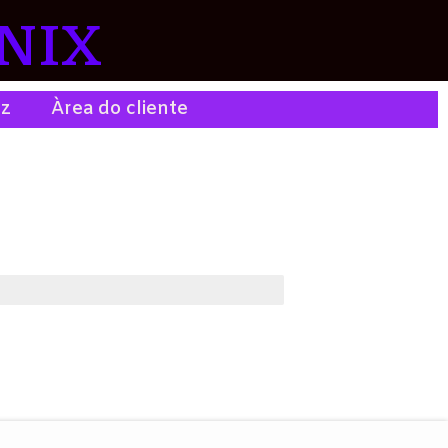
NIX
ez
Àrea do cliente