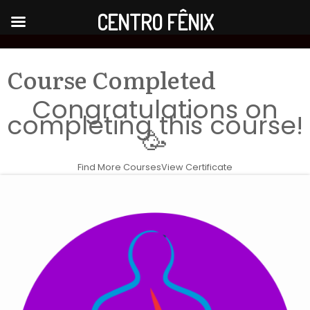
CENTRO FÊNIX
Course Completed
Congratulations on
completing this course!
🥳
Find More Courses
View Certificate