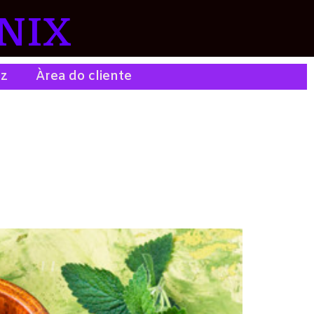
NIX
ez
Àrea do cliente