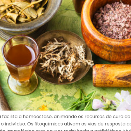
facilita a homeostase, animando os recursos de cura do
o indivíduo. Os fitoquímicos ativam as vias de resposta a